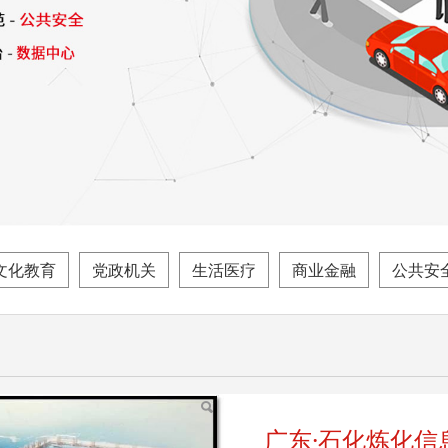
文化教育
党政机关
生活医疗
商业金融
公共安
化项目
广东·石化炼化信