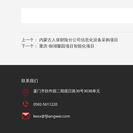
上一个：
内蒙古人保财险分公司信息化设备采购项目
下一个：
重庆·御湖蘭园项目智能化项目
联系我们
厦门市软件园二期观日路30号303B单元
0592-5611220
lwxx@fjliangwei.com